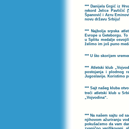
*** Danijela Grgić iz Hrv
rekord Jelice Pavličić 
Španović i Azru Eminovi
novu državu Srbiju!
*** Najbolja srpska atl
Evrope u Geteborgu. To 
u Splitu medalje osvoji
želimo im još puno medal
*** U što skorijem vremen
*** Atletski klub „Vojv
postojanja i plodnog ra
Jugoslavije. Koristimo p
*** Sajt našeg kluba otv
treći atletski klub u Sr
„Vojvodina“.
*** Na našem sajtu od sa
njihovom ažuriranju vodi
pokušaćemo da vam damo 
zvanično verifikovani, 