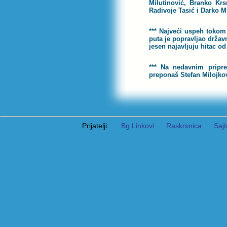
Milutinović, Branko Krs
Radivoje Tasić i Darko M
*** Najveći uspeh tokom 
puta je popravljao državn
jesen najavljuju hitac o
*** Na nedavnim pripre
preponaš Stefan Milojkovi
Prijatelji:
Bg Linkovi
Raskrsnica
Sajt