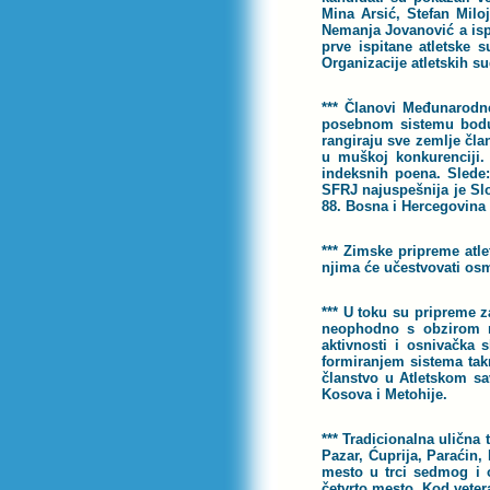
Mina Arsić, Stefan Milo
Nemanja Jovanović a ispi
prve ispitane atletske 
Organizacije atletskih s
*** Članovi Međunarodne
posebnom sistemu boduj
rangiraju sve zemlje čla
u muškoj konkurenciji.
indeksnih poena. Slede:
SFRJ najuspešnija je Slo
88. Bosna i Hercegovina 
*** Zimske pripreme atl
njima će učestvovati osm
*** U toku su pripreme 
neophodno s obzirom na
aktivnosti i osnivačka 
formiranjem sistema takm
članstvo u Atletskom sa
Kosova i Metohije.
*** Tradicionalna ulična 
Pazar, Ćuprija, Paraćin,
mesto u trci sedmog i 
četvrto mesto. Kod veter