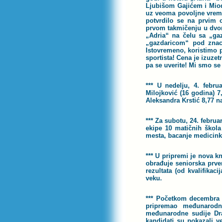
Ljubišom Gajićem i Miod
uz veoma povoljne vreme
potvrdilo se na prvim o
prvom takmičenju u dvo
„Adria“ na čelu sa „ga
„gazdaricom“ pod znac
Istovremeno, koristimo 
sportista! Cena je izuze
pa se uverite! Mi smo se
*** U nedelju, 4. febr
Milojković (16 godina) 7
Aleksandra Krstić 8,77 n
*** Za subotu, 24. febru
ekipe 10 matičnih škola
mesta, bacanje medicinke
*** U pripremi je nova k
obrađuje seniorska prve
rezultata (od kvalifikaci
veku.
*** Početkom decembra od
pripremao međunarodni
međunarodne sudije Dra
kandidati su pokazali v