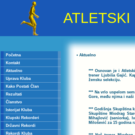
ATLETSK
Početna
• Aktuelno
Kontakt
Aktuelno
*** Osnovan je i Atletsk
trener Ljubiša Gajić. Ka
Uprava Kluba
žensku selekciju.
Kako Postati Član
*** Na vrlo uspelom semi
Rezultati
Gore, među njima i naši 
Članstvo
*** Godišnja Skupština 
Istorijat Kluba
Skupštine Miodrag Star
Klupski Rekorderi
Mihajlović (seniorka), I
Milošević za 15 godina r
Državni Rekordi
Rekordi Kluba
*** Naš trener Miodrag