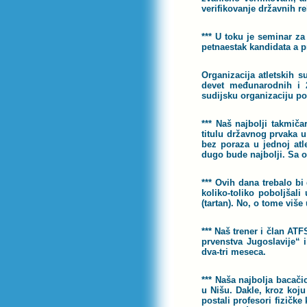
verifikovanje državnih r
*** U toku je seminar z
petnaestak kandidata a p
Organizacija atletskih s
devet međunarodnih i 2
sudijsku organizaciju po 
*** Naš najbolji takmič
titulu državnog prvaka u
bez poraza u jednoj atle
dugo bude najbolji. Sa o
*** Ovih dana trebalo bi
koliko-toliko poboljšali
(tartan). No, o tome viš
*** Naš trener i član AT
prvenstva Jugoslavije“ 
dva-tri meseca.
*** Naša najbolja bacači
u Nišu. Dakle, kroz koj
postali profesori fizičke