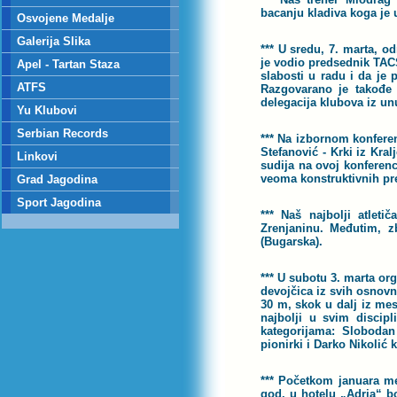
bacanju kladiva koga je 
Osvojene Medalje
Galerija Slika
*** U sredu, 7. marta, o
je vodio predsednik TAC
Apel - Tartan Staza
slabosti u radu i da je 
ATFS
Razgovarano je takođe 
delegacija klubova iz u
Yu Klubovi
Serbian Records
*** Na izbornom konferen
Stefanović - Krki iz Kr
Linkovi
sudija na ovoj konferenc
veoma konstruktivnih pr
Grad Jagodina
Sport Jagodina
*** Naš najbolji atlet
Zrenjaninu. Međutim, 
(Bugarska).
*** U subotu 3. marta or
devojčica iz svih osnovni
30 m, skok u dalj iz mes
najbolji u svim discip
kategorijama: Slobodan
pionirki i Darko Nikolić 
*** Početkom januara me
god. u hotelu „Adria“ bo