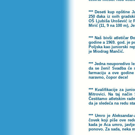
*** Deseti kup opštine 
250 đaka iz svih gradsk
OŠ Ljubiša Urošević iz R
Mirić
(11, 9 na 100 m), J
*** Naš bivši atletičar 
godine a 1969. god. je po
Poljska kao juniorski rep
je Miodrag Mančić.
*** Jedna neuporedivo lep
da se ženi! Svadba će 
farmaciju a ove godine
naravno, čopor dece!
*** Kvalifikacije za ju
Mitrovici. Na taj način
Čestitamo atletskim ra
da je sledeća na redu st
*** Umro je Aleksandar-A
čovek koji piše ove redo
kada je Aca umro, javlje
ponovo. Za sada, neka mu