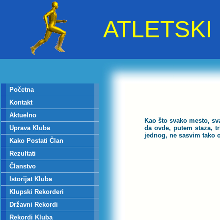
ATLETSK
Početna
Kontakt
Aktuelno
Kao što svako mesto, sva
Uprava Kluba
da ovde, putem staza, tr
jednog, ne sasvim tako o
Kako Postati Član
Rezultati
Članstvo
Istorijat Kluba
Klupski Rekorderi
Državni Rekordi
Rekordi Kluba