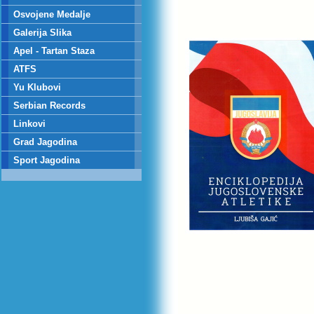
Osvojene Medalje
Galerija Slika
Apel - Tartan Staza
ATFS
Yu Klubovi
Serbian Records
Linkovi
Grad Jagodina
Sport Jagodina