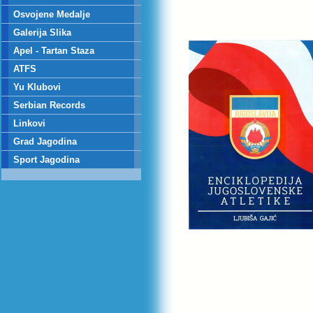
Osvojene Medalje
Galerija Slika
Apel - Tartan Staza
ATFS
Yu Klubovi
Serbian Records
Linkovi
Grad Jagodina
Sport Jagodina