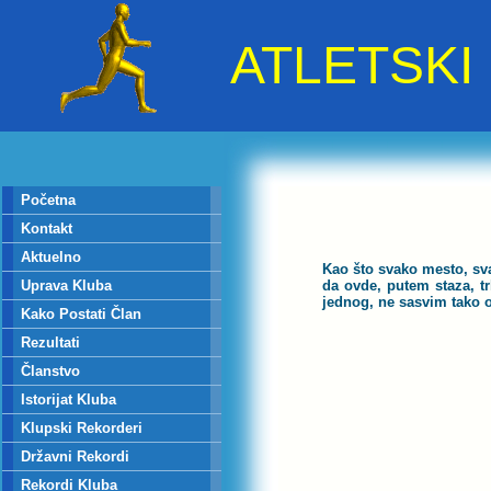
ATLETSK
Početna
Kontakt
Aktuelno
Kao što svako mesto, sva
Uprava Kluba
da ovde, putem staza, tr
jednog, ne sasvim tako o
Kako Postati Član
Rezultati
Članstvo
Istorijat Kluba
Klupski Rekorderi
Državni Rekordi
Rekordi Kluba