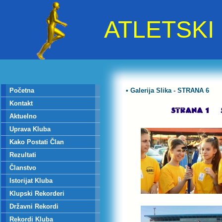
ATLETSK
Početna
• Galerija Slika - STRANA 6
Kontakt
Aktuelno
Uprava Kluba
Kako Postati Član
Rezultati
Članstvo
Istorijat Kluba
Klupski Rekorderi
Državni Rekordi
Rekordi Kluba