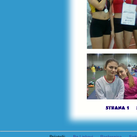
Prijatelji:
Bg Linkovi
Raskrsnica
Sajt